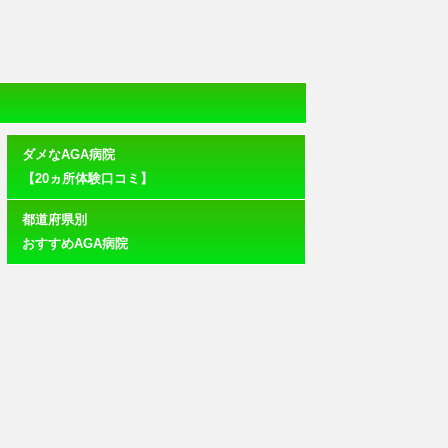
ダメなAGA病院
【20ヵ所体験口コミ】
都道府県別
おすすめAGA病院