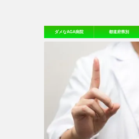
ダメなAGA病院
都道府県別
【20ヵ所体験口コミ】
おすすめAGA病院