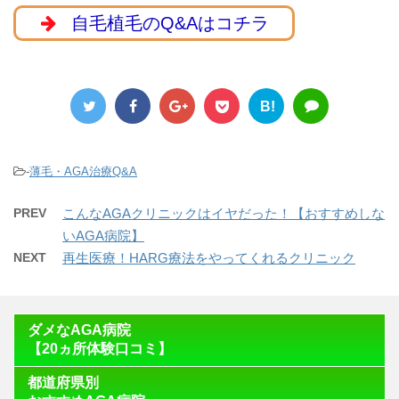
自毛植毛のQ&Aはコチラ
B!
-
薄毛・AGA治療Q&A
PREV
こんなAGAクリニックはイヤだった！【おすすめしな
いAGA病院】
NEXT
再生医療！HARG療法をやってくれるクリニック
ダメなAGA病院
【20ヵ所体験口コミ】
都道府県別