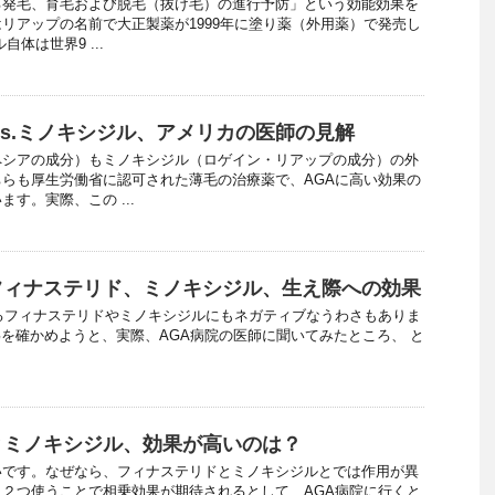
る発毛、育毛および脱毛（抜け毛）の進行予防」という効能効果を
リアップの名前で大正製薬が1999年に塗り薬（外用薬）で発売し
体は世界9 ...
vs.ミノキシジル、アメリカの医師の見解
ペシアの成分）もミノキシジル（ロゲイン・リアップの成分）の外
らも厚生労働省に認可された薄毛の治療薬で、AGAに高い効果の
す。実際、この ...
フィナステリド、ミノキシジル、生え際への効果
るフィナステリドやミノキシジルにもネガティブなうわさもありま
を確かめようと、実際、AGA病院の医師に聞いてみたところ、 と
とミノキシジル、効果が高いのは？
いです。なぜなら、フィナステリドとミノキシジルとでは作用が異
２つ使うことで相乗効果が期待されるとして、AGA病院に行くと