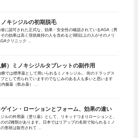
ミノキシジルの初期脱毛
省に認可された正式な、効果・安全性の確認されているAGA（男
。その効果は高く現状維持の人を含めると9割以上の人がそのメリ
Aクリニック ...
見解）ミノキシジルタブレットの副作用
治療では標準薬として用いられるミノキシジル。 街のドラッグス
ップとして売られていますのでなじみのある人も多いと思います
内服薬（飲み薬） ...
ロゲイン・ローションとフォーム、効果の違い
シジルの外用薬（塗り薬）として、リキッドつまりローションと、
ものの2種類があります。日本ではリアップの名前で知られるミノ
形状は販売されて ...