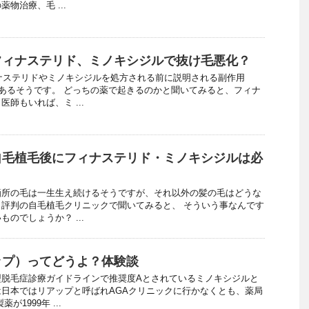
物治療、毛 ...
フィナステリド、ミノキシジルで抜け毛悪化？
ナステリドやミノキシジルを処方される前に説明される副作用
があるそうです。 どっちの薬で起きるのかと聞いてみると、フィナ
師もいれば、ミ ...
自毛植毛後にフィナステリド・ミノキシジルは必
箇所の毛は一生生え続けるそうですが、それ以外の髪の毛はどうな
評判の自毛植毛クリニックで聞いてみると、 そういう事なんです
のでしょうか？ ...
ップ）ってどうよ？体験談
型脱毛症診療ガイドラインで推奨度Aとされているミノキシジルと
日本ではリアップと呼ばれAGAクリニックに行かなくとも、薬局
1999年 ...