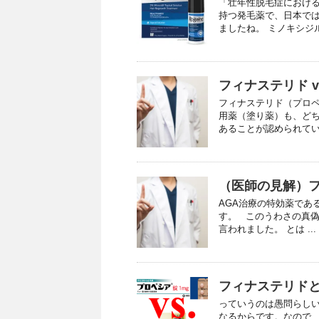
「壮年性脱毛症におけ
持つ発毛薬で、日本では
ましたね。 ミノキシジル自
フィナステリド 
フィナステリド（プロ
用薬（塗り薬）も、どち
あることが認められていま
（医師の見解）
AGA治療の特効薬であ
す。 このうわさの真偽
言われました。 とは ...
フィナステリド
っていうのは愚問らし
なるからです。なので、