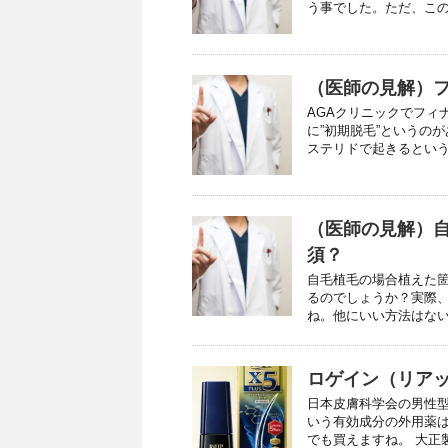
う事でした。ただ、この薬
（医師の見解）
AGAクリニックでフィ
に”初期脱毛”というの
ステリドで起きるという医
（医師の見解）
須？
自毛植毛の場合植えた
るのでしょうか？実際、
ね。他にいい方法はないも
ロゲイン（リア
日本皮膚科学会の男性
いう有効成分の外用薬は
でも買えますね。 大正製薬が