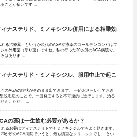
ことが多いです ...
フィナステリド、ミノキシジル併用による相乗効
られる治療薬、というか現代のAGA治療薬のゴールデンコンビはフ
ジル外用薬（塗り薬）ですね。私の行った20ヵ所のAGA病院で、
はありま ...
フィナステリド・ミノキシジル、服用中止で起こ
々のAGAの症状がそのまま出てきます。 一応おさらいしておき
男性型脱毛症のことで、一度発症すると不可逆的に進行します。治る
ん。ただ、 ...
GAの薬は一生飲む必要があるか？
されるお薬はフィナステリドでもミノキシジルでもよく効きます。
20か所のAGA病院でいうと、最も慎重なクリニックでも、 とい