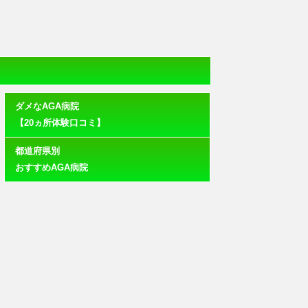
ダメなAGA病院
【20ヵ所体験口コミ】
都道府県別
おすすめAGA病院