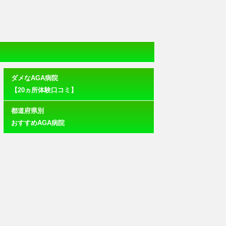
ダメなAGA病院
【20ヵ所体験口コミ】
都道府県別
おすすめAGA病院