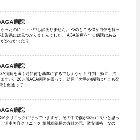
AGA病院
らったのに・・・申し訳ありません。 今のところ僕が自信を持っ
山形県には見つかりませんでした。 AGA治療をする病院はある
少なかったり ...
AGA病院
GA病院を選ぶ時に何を基準にするでしょうか？ 評判、効果、治
ますが、20ヵ所AGA病院を回って、結局「大手の病院はどこも発
も似通って ...
AGA病院
AGAクリニックに行っていますが、その中で僕が本当に良いと思っ
 湘南美容クリニック 相川総院長の方針の元、激安価格！なの
..