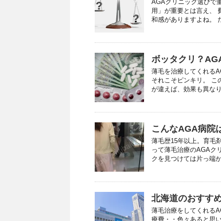
AGAクリニック選びで
用」が重要とは言え、 
和感がありますよね。 だ
ボッタクリ？AG
薄毛を治療してくれるA
それこそピンキリ。 こ
が違えば、効果も異なりま
こんなAGA病院
薄毛歴15年以上。育毛
って薄毛治療のAGAク
クを見つけては片っ端から
北海道のおすすめ
薄毛治療をしてくれるA
療費・・色々あると思い