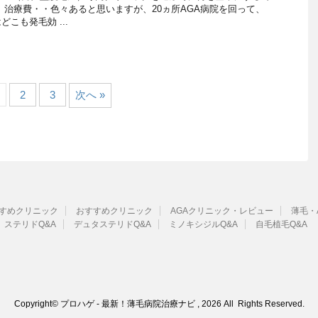
、治療費・・色々あると思いますが、20ヵ所AGA病院を回って、
こも発毛効 ...
2
3
次へ »
すめクリニック
おすすめクリニック
AGAクリニック・レビュー
薄毛・
ステリドQ&A
デュタステリドQ&A
ミノキシジルQ&A
自毛植毛Q&A
Copyright© プロハゲ - 最新！薄毛病院治療ナビ , 2026 All Rights Reserved.