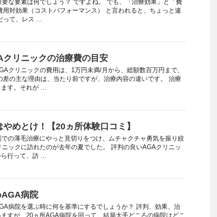
重要な要素は何でしょう？ ですよね。 でも、「治療効果」と「費
費用対効果（コストパフォーマンス） と言われると、ちょっと違
って、レス ...
Aクリニックの治療費の目安
GAクリニックの費用は、1万円未満/月から、総額数百万円まで、
の差の主な理由は、当たり前ですが、治療内容の違いです。 治療
す。それが ...
はやめとけ！【20ヵ所体験口コミ】
剤での薄毛治療にやっと見切りをつけ、ムチャクチャ勇気を振り絞
リニックに訪れたのが去年の夏でした。 評判の良いAGAクリニッ
行って、訪 ...
AGA病院
GA病院を選ぶ時に何を基準にするでしょうか？ 評判、効果、治
ますが、20ヵ所AGA病院を回って、結局大手どころの病院はどこ