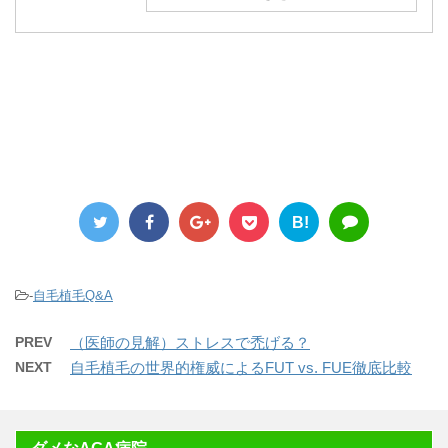
B!
-
自毛植毛Q&A
PREV
（医師の見解）ストレスで禿げる？
NEXT
自毛植毛の世界的権威によるFUT vs. FUE徹底比較