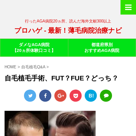
行ったAGA病院20ヵ所、読んだ海外文献300以上
プロハゲ - 最新！薄毛病院治療ナビ
ダメなAGA病院
都道府県別
【20ヵ所体験口コミ】
おすすめAGA病院
HOME
>
自毛植毛Q&A
>
自毛植毛手術、FUT？FUE？どっち？
B!