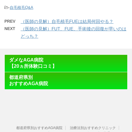
-
自毛植毛Q&A
PREV
（医師の見解）自毛植毛FUEは結局何回やる？
NEXT
（医師の見解）FUT、FUE、手術後の回復が早いのは
どっち？
ダメなAGA病院
【20ヵ所体験口コミ】
都道府県別
おすすめAGA病院
都道府県別おすすめAGA病院
治療法別おすすめクリニック