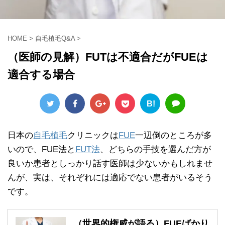
HOME
>
自毛植毛Q&A
>
（医師の見解）FUTは不適合だがFUEは
適合する場合
B!
日本の
自毛植毛
クリニックは
FUE
一辺倒のところが多
いので、FUE法と
FUT法
、どちらの手技を選んだ方が
良いか患者としっかり話す医師は少ないかもしれませ
んが、実は、それぞれには適応でない患者がいるそう
です。
（世界的権威が語る）FUEばかり