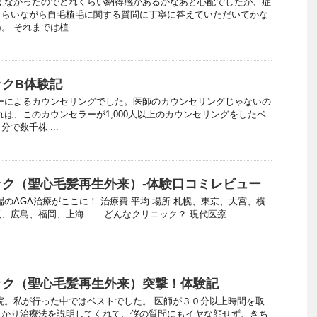
えなかったのでどれくらい納得感があるかなあと心配でしたが、症
もらいながら自毛植毛に関する質問に丁寧に答えていただいてかな
 それまでは植 ...
クB体験記
ーによるカウンセリングでした。医師のカウンセリングじゃないの
れは、このカウンセラーが1,000人以上のカウンセリングをしたベ
で数千株 ...
ク（聖心毛髪再生外来）-体験口コミレビュー
のAGA治療がここに！ 治療費 平均 場所 札幌、東京、大宮、横
、広島、福岡、上海 どんなクリニック？ 現代医療 ...
ック（聖心毛髪再生外来）突撃！体験記
院。私が行った中ではベストでした。 医師が３０分以上時間を取
っかり治療法を説明してくれて、僕の質問にもイヤな顔せず、きち