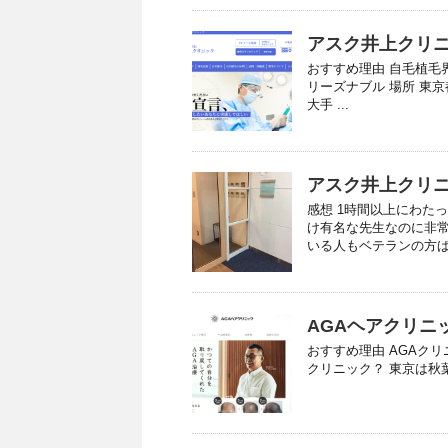
アスク井上クリニ
おすすめ理由 自毛植毛
リーズナブル 場所 東
大手 ...
アスク井上クリ
感想 1時間以上にわた
け有名な先生なのに非常
いる人もベテランの方ばか
AGAヘアクリニッ
おすすめ理由 AGAク
クリニック？ 東京は秋