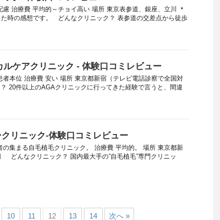
配慮 治療費 平均的～チョイ高い 場所 東京表参道、銀座、立川 ＊
た時の感想です。 どんなクリニック？ 表参道の交差点から徒歩
カルケアクリニック - 体験口コミレビュー
患者本位 治療費 安い 場所 東京都新宿（テレビ電話診察で全国対
？ 20件以上のAGAクリニックに行ってきた経験で言うと、間違
クリニック-体験口コミレビュー
者の集まる自毛植毛クリニック。 治療費 平均的。 場所 東京都新
 どんなクリニック？ 国内最大手の”自毛植毛”専門クリニッ
10
11
12
13
14
次へ »