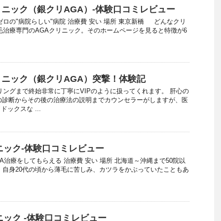
ニック（銀クリAGA）-体験口コミレビュー
ゼロの"病院らしい"病院 治療費 安い 場所 東京新橋 どんなクリ
毛治療専門のAGAクリニック。そのホームページを見ると特徴が6
ニック（銀クリAGA）突撃！体験記
リングまで終始非常に丁寧にVIPのように扱ってくれます。 肝心の
の診断からその後の治療法の説明までカウンセラーがしますが、医
ックスな ...
ニック-体験口コミレビュー
A治療をしてもらえる 治療費 安い 場所 北海道～沖縄まで50院以
 自身20代の頃から薄毛に苦しみ、カツラをかぶっていたこともあ
ニック -体験口コミレビュー