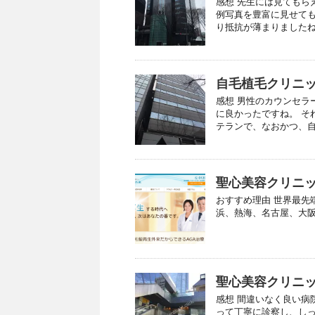
感想 先生には見てもら
例写真を豊富に見せて
り抵抗が薄まりましたね。
自毛植毛クリニッ
感想 男性のカウンセラ
に良かったですね。 そ
テランで、なおかつ、自分
聖心美容クリニッ
おすすめ理由 世界最先端
浜、熱海、名古屋、大阪
聖心美容クリニ
感想 間違いなく良い病
って丁寧に診察し、し