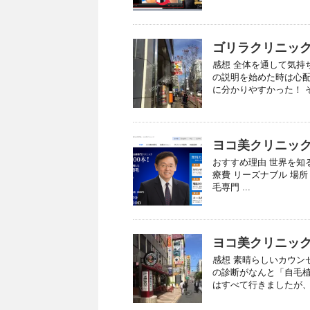
ゴリラクリニッ
感想 全体を通して気持
の説明を始めた時は心
に分かりやすかった！ そ
ヨコ美クリニック
おすすめ理由 世界を知
療費 リーズナブル 場
毛専門 ...
ヨコ美クリニッ
感想 素晴らしいカウン
の診断がなんと「自毛植
はすべて行きましたが、植