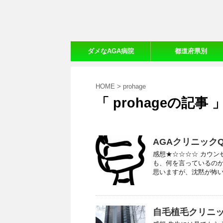
ダメなAGA病院
都道府県別
【20ヵ所体験口コミ】
おすすめAGA病院
HOME
>
prohage
「 prohageの記事 
AGAクリニック
感想★☆☆☆☆ カウン
も、何を言っているの
思いますが、沈黙が怖いの
自毛植毛クリニッ