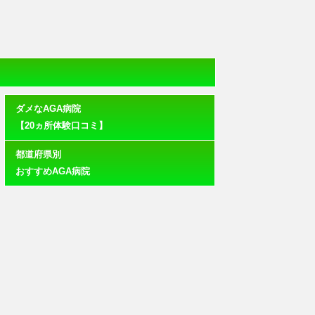
ダメなAGA病院
【20ヵ所体験口コミ】
都道府県別
おすすめAGA病院