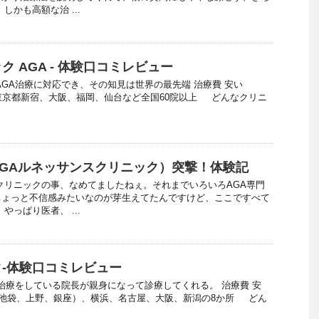
しかも高額な治 ...
 AGA - 体験口コミレビュー
AGA治療に対応でき、その知見は世界の最先端 治療費 安い
所 東京都新宿、大阪、福岡、仙台など全国60院以上 どんなクリニ
GAルネッサンスクリニック）突撃！体験記
クリニックの事、なめてましたねぇ。それまでいろいろAGA専門
ちょっと不信感みたいなのが芽生えてたんですけど、ここですべて
やっぱり医者、 ...
-体験口コミレビュー
A治療をしている院長が親身になって診療してくれる。 治療費 安
、池袋、上野、銀座）、横浜、名古屋、大阪、新潟の8か所 どん