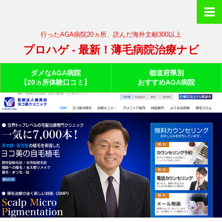
行ったAGA病院20ヵ所、読んだ海外文献300以上
プロハゲ - 最新！薄毛病院治療ナビ
ダメなAGA病院
都道府県別
【20ヵ所体験口コミ】
おすすめAGA病院