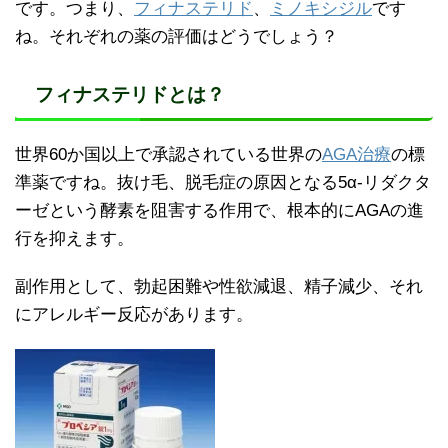
です。つまり、
フィナステリド
、
ミノキシジル
です
ね。それぞれの薬の評価はどうでしょう？
フィナステリドとは？
世界60か国以上で承認されている世界の
AGA治療
の標
準薬ですね。抜け毛、脱毛症の原因となる5α-リダクタ
ーゼという酵素を阻害する作用で、根本的にAGAの進
行を抑えます。
副作用として、勃起困難や性欲減退、精子減少、それ
にアレルギー反応があります。