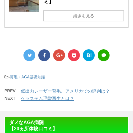
ミ】
続きを見る
B!
-
薄毛・AGA基礎知識
PREV
低出力レーザー育毛、アメリカでの評判は？
NEXT
ケラステム毛髪再生とは？
ダメなAGA病院
【20ヵ所体験口コミ】