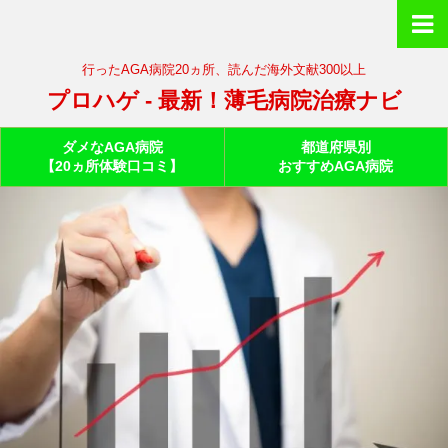
行ったAGA病院20ヵ所、読んだ海外文献300以上
プロハゲ - 最新！薄毛病院治療ナビ
ダメなAGA病院
都道府県別
【20ヵ所体験口コミ】
おすすめAGA病院