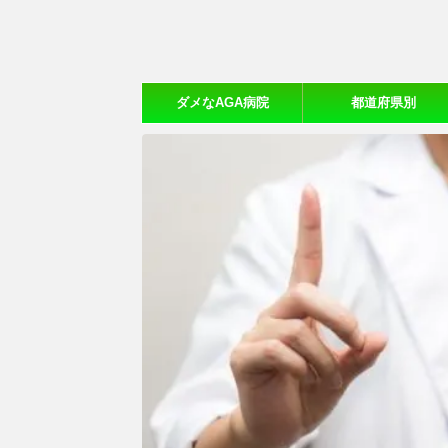
ダメなAGA病院
都道府県別
【20ヵ所体験口コミ】
おすすめAGA病院