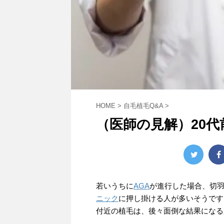
HOME
>
自毛植毛Q&A
>
（医師の見解）20
若いうちに
AGA
が進行した場合、切
ニック
に押し掛ける人が多いそうです
付近の植毛は、後々面倒な結果になる