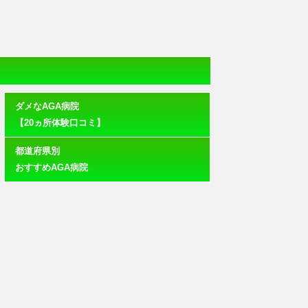
ダメなAGA病院
【20ヵ所体験口コミ】
都道府県別
おすすめAGA病院