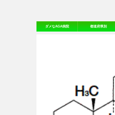
ダメなAGA病院
都道府県別
【20ヵ所体験口コミ】
おすすめAGA病院