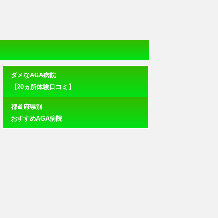
ダメなAGA病院
【20ヵ所体験口コミ】
都道府県別
おすすめAGA病院