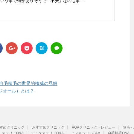
いう事で何かありそうで「不安」なのも事 ...
B!
る自毛植毛の世界的権威の見解
ジオール）とは？
すめクリニック
おすすめクリニック
AGAクリニック・レビュー
薄毛・
ステリドQ&A
デュタステリドQ&A
ミノキシジルQ&A
自毛植毛Q&A