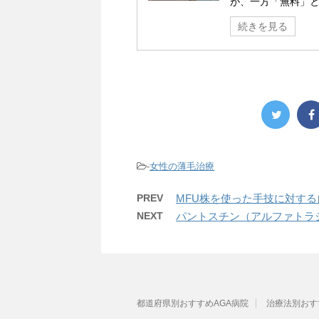
が、一方「無料」と
続きを見る
-
女性の薄毛治療
PREV
MFU株を使った手技に対す
NEXT
パントスチン（アルファトラ
都道府県別おすすめAGA病院
治療法別おす