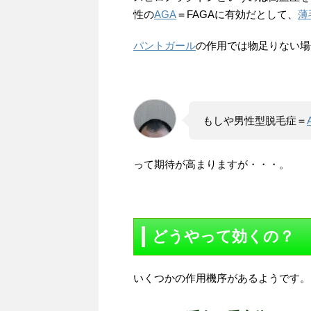
性の
AGA
＝FAGAに有効だとして、
薄
パントガール
の作用では物足りない場
もしや男性型脱毛症＝
って期待が高まりますが・・・。
どうやって効くの？
いくつかの作用機序があるようです。