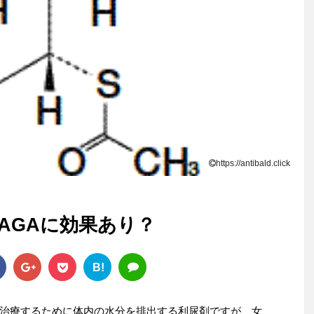
https://antibald.click
AGAに効果あり？
B!
治療するために体内の水分を排出する利尿剤ですが、女