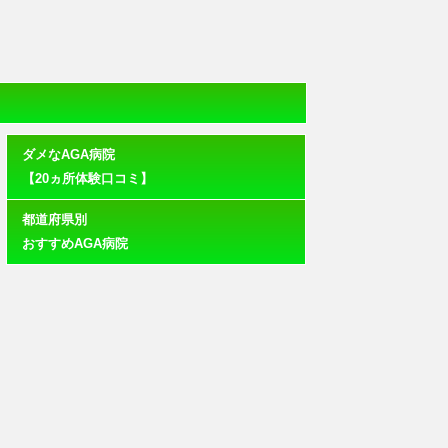
ダメなAGA病院
【20ヵ所体験口コミ】
都道府県別
おすすめAGA病院