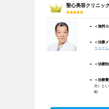
聖心美容クリニッ
＜
無料カ
＜治療メ
ラステム
＜治療効
＜治療費
分）とい
料