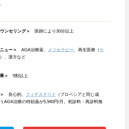
ク
ウンセリング＞
医師により30分以上
ニュー＞
AGA治療薬、
メソセラピー
、再生医療（
ケ
）、漢方など
果＞
9割以上
＞
良心的。
フィナステリド
（プロペシアと同じ成
うAGA治療の特効薬が5,940円/月。初診料・再診料無