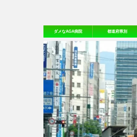
ダメなAGA病院
都道府県別
【20ヵ所体験口コミ】
おすすめAGA病院