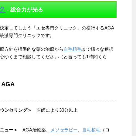
ク
- 総合力が光る
決定してしまう「エセ専門クリニック」の横行するAGA
統派専門クリニックです。
療方針を標準的な薬の治療から
自毛植毛
まで様々な選択
心ゆくまで相談してください（と言っても1時間くら
AGA
ウンセリング＞
医師により30分以上
ニュー＞
AGA治療薬、
メソセラピー
、
自毛植毛
（ロ