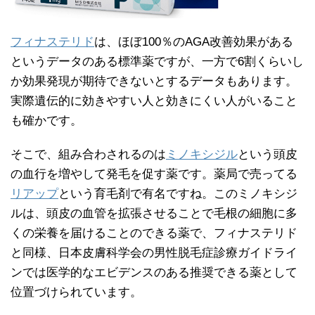
フィナステリド
は、ほぼ100％のAGA改善効果がある
というデータのある標準薬ですが、一方で6割くらいし
か効果発現が期待できないとするデータもあります。
実際遺伝的に効きやすい人と効きにくい人がいること
も確かです。
そこで、組み合わされるのは
ミノキシジル
という頭皮
の血行を増やして発毛を促す薬です。薬局で売ってる
リアップ
という育毛剤で有名ですね。このミノキシジ
ルは、頭皮の血管を拡張させることで毛根の細胞に多
くの栄養を届けることのできる薬で、フィナステリド
と同様、日本皮膚科学会の男性脱毛症診療ガイドライ
ンでは医学的なエビデンスのある推奨できる薬として
位置づけられています。