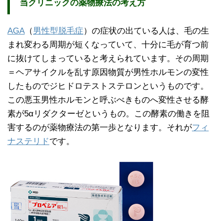
当クリニックの薬物療法の考え方
AGA
（
男性型脱毛症
）の症状の出ている人は、毛の生
まれ変わる周期が短くなっていて、十分に毛が育つ前
に抜けてしまっていると考えられています。その周期
＝ヘアサイクルを乱す原因物質が男性ホルモンの変性
したものでジヒドロテストステロンというものです。
この悪玉男性ホルモンと呼ぶべきものへ変性させる酵
素が5αリダクターゼというもの。この酵素の働きを阻
害するのが薬物療法の第一歩となります。それが
フィ
ナステリド
です。