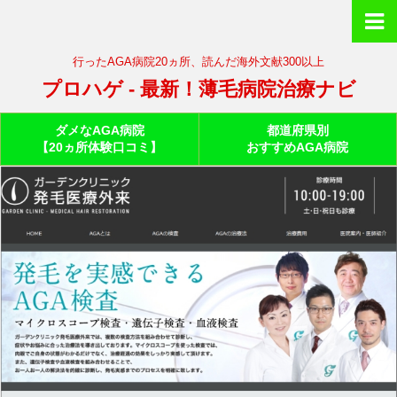
行ったAGA病院20ヵ所、読んだ海外文献300以上
プロハゲ - 最新！薄毛病院治療ナビ
ダメなAGA病院
都道府県別
【20ヵ所体験口コミ】
おすすめAGA病院