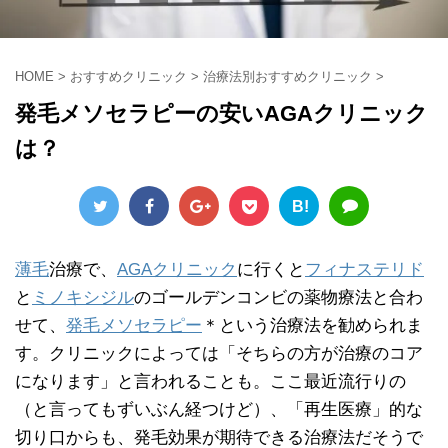
HOME
>
おすすめクリニック
>
治療法別おすすめクリニック
>
発毛メソセラピーの安いAGAクリニック
は？
B!
薄毛
治療で、
AGAクリニック
に行くと
フィナステリド
と
ミノキシジル
のゴールデンコンビの薬物療法と合わ
せて、
発毛メソセラピー
＊という治療法を勧められま
す。クリニックによっては「そちらの方が治療のコア
になります」と言われることも。ここ最近流行りの
（と言ってもずいぶん経つけど）、「再生医療」的な
切り口からも、発毛効果が期待できる治療法だそうで