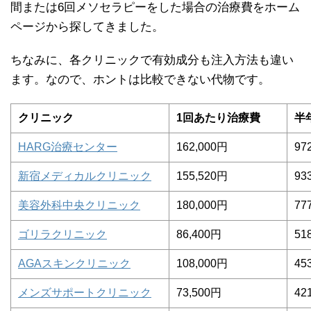
間または6回メソセラピーをした場合の治療費をホーム
ページから探してきました。
ちなみに、各クリニックで有効成分も注入方法も違い
ます。なので、ホントは比較できない代物です。
クリニック
1回あたり治療費
半
HARG治療センター
162,000円
97
新宿メディカルクリニック
155,520円
93
美容外科中央クリニック
180,000円
77
ゴリラクリニック
86,400円
51
AGAスキンクリニック
108,000円
45
メンズサポートクリニック
73,500円
42