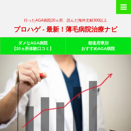
行ったAGA病院20ヵ所、読んだ海外文献300以上
プロハゲ - 最新！薄毛病院治療ナビ
ダメなAGA病院
都道府県別
【20ヵ所体験口コミ】
おすすめAGA病院