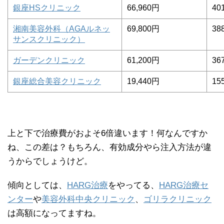
銀座HSクリニック
66,960円
40
湘南美容外科（AGAルネッ
69,800円
38
サンスクリニック）
ガーデンクリニック
61,200円
36
銀座総合美容クリニック
19,440円
15
上と下で治療費がおよそ6倍違います！何なんですか
ね、この差は？もちろん、有効成分やら注入方法が違
うからでしょうけど。
傾向としては、
HARG治療
をやってる、
HARG治療セ
ンター
や
美容外科中央クリニック
、
ゴリラクリニック
は高額になってますね。