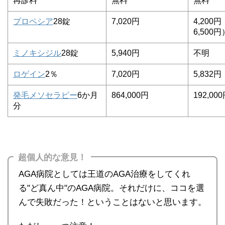
再診料
無料
無料
プロペシア
28錠
7,020円
4,200
6,500円
ミノキシジル
28錠
5,940円
不明
ロゲイン
2％
7,020円
5,832円
発毛メソセラピー
6か月
864,000円
192,00
分
超個人的な意見！
AGA病院としては王道のAGA治療をしてくれ
る"ど真ん中"のAGA病院。それだけに、ココを選
んで失敗だった！ということはないと思います。