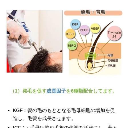
（1）発毛を促す
成長因子
を6種類配合してます。
KGF：髪の毛のもととなる毛母細胞の増加を促
進し、毛髪を成長させます。
IGF-1：毛母細胞や毛根の代謝を活発にし、若々