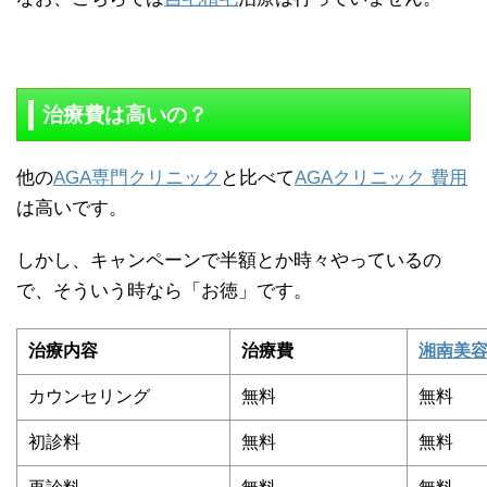
治療費は高いの？
他の
AGA専門クリニック
と比べて
AGAクリニック 費用
は高いです。
しかし、キャンペーンで半額とか時々やっているの
で、そういう時なら「お徳」です。
治療内容
治療費
湘南美
カウンセリング
無料
無料
初診料
無料
無料