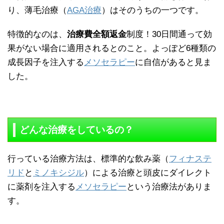
り、薄毛治療（
AGA治療
）はそのうちの一つです。
特徴的なのは、
治療費全額返金
制度！30日間通って効
果がない場合に適用されるとのこと。よっぽど6種類の
成長因子を注入する
メソセラピー
に自信があると見ま
した。
どんな治療をしているの？
行っている治療方法は、標準的な飲み薬（
フィナステ
リド
と
ミノキシジル
）による治療と頭皮にダイレクト
に薬剤を注入する
メソセラピー
という治療法がありま
す。