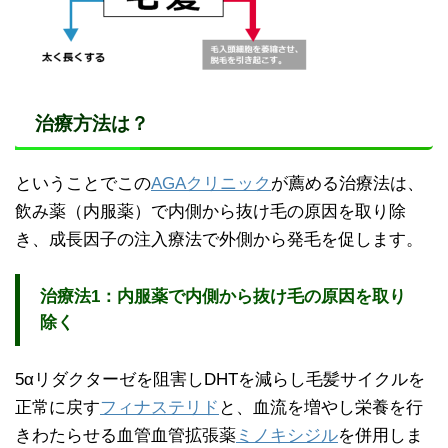
治療方法は？
ということでこの
AGAクリニック
が薦める治療法は、
飲み薬（内服薬）で内側から抜け毛の原因を取り除
き、成長因子の注入療法で外側から発毛を促します。
治療法1：内服薬で内側から抜け毛の原因を取り
除く
5αリダクターゼを阻害しDHTを減らし毛髪サイクルを
正常に戻す
フィナステリド
と、血流を増やし栄養を行
きわたらせる血管血管拡張薬
ミノキシジル
を併用しま